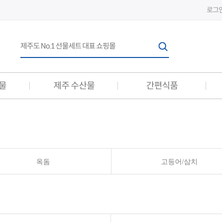
로그
물
제주 수산물
간편식품
간편식품
선물세트
축산 간편식품
축산 선물세트
옥돔
고등어/삼치
수산 간편식품
수산 선물세트