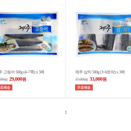
 고등어 500g (4~7쪽) x 3팩
제주 삼치 500g (3~6토막) x 3팩
29,000
33,000
원
원
000
37,000
원
원
1