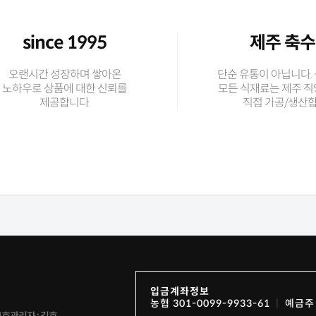
since 1995
제주 축
오랜시간 성장하며 쌓아온
단순 유통이 아닙니다.
노하우로 상품에 대한 신뢰를
모든 식재료는 제주 
제공합니다.
직접 가공/생산합
입금계좌정보
농협 301-0099-9933-61
예금주 
호관리자 : 김호