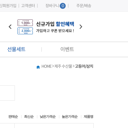
인/회원가입
|
고객센터
|
장바구니
0
|
주문/배송
선물세트
이벤트
>
>
HOME
제주 수산물
고등어/삼치
이벤트
커뮤니티
베스트 플레이팅 리뷰
상품 후기 게시판
판매순
최신순
낮은가격순
높은가격순
제품명