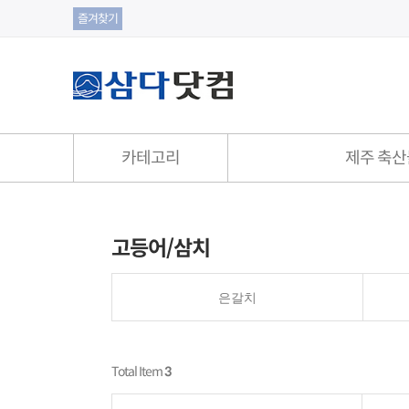
즐겨찾기
카테고리
제주 축산
제주 축산물
제주 수산물
고등어/삼치
제주 흑돼지
은갈치
은갈치
돈마호크
옥돔
육가공 식품
고등어/삼치
Total Item
3