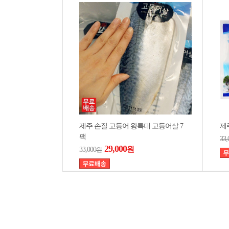
제주 손질 고등어 왕특대 고등어살 7
제주
팩
33,
29,000
원
33,000
원