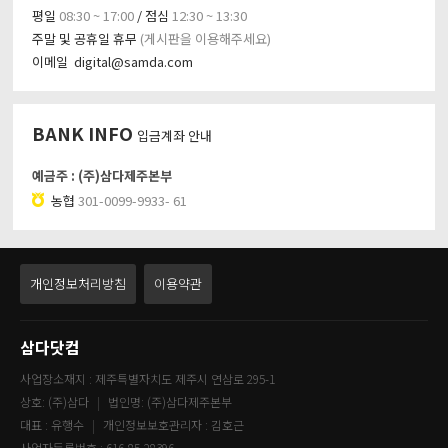
평일
08:30 ~ 17:00
/ 점심
12:30 ~ 13:30
주말 및 공휴일 휴무
(게시판을 이용해주세요)
이메일 digital@samda.com
BANK INFO
입금계좌 안내
예금주 : (주)삼다제주본부
농협
301-0099-9933- 61
개인정보처리방침
이용약관
삼다닷컴
사업장소재지 : 제주특별자치도 제주시 연삼로 295-1
상호: (주)삼다
법인명: (주)삼다제주본부
대표 : 유행수
개인정보보호관리자 : 김호근
사업자등록번호 : 616-85-28396