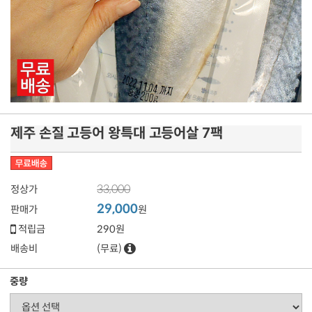
제주 손질 고등어 왕특대 고등어살 7팩
33,000
정상가
29,000
판매가
원
적립금
290원
배송비
(무료)
중량