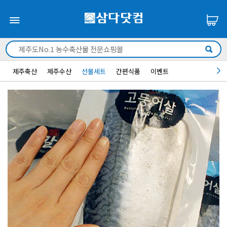
제주축산
제주수산
선물세트
간편식품
이벤트