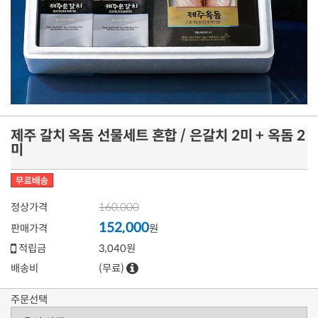
제주 갈치 옥돔 선물세트 혼합 / 은갈치 2미 + 옥돔 2
미
160,000
정상가격
152,000
판매가격
원
적립금
3,040원
배송비
(무료)
주문선택