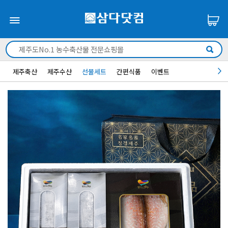
제주축산
제주수산
선물세트
간편식품
이벤트