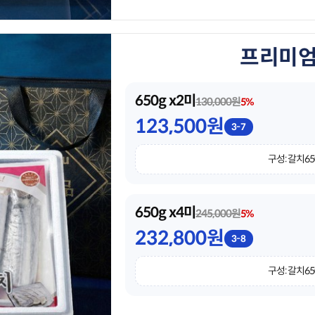
프리미엄 
650g x2미
130,000원
5%
123,500원
3-7
구성: 갈치65
650g x4미
245,000원
5%
232,800원
3-8
구성: 갈치65