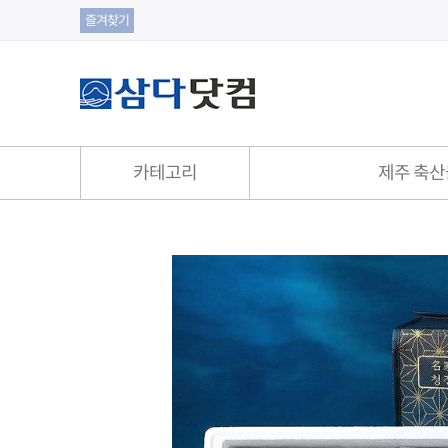
즐겨찾기
카테고리
제주 축산
제주 축산물
제주 수산물
제주 흑돼지
은갈치
돈마호크
옥돔
육가공 식품
고등어/삼치