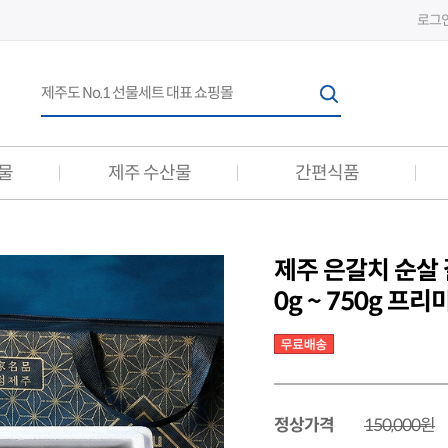
로그
물
제주 수산물
간편식품
간편식품
선물세트
제주 은갈치 순살 
축산 간편식품
축산 선물세트
0g ~ 750g 프리
수산 간편식품
수산 선물세트
정상가격
150,000원