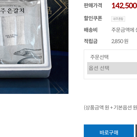
142,50
판매가격
할인쿠폰
배송비
주문금액에 
적립금
2,850 원
주문선택
(상품금액
원 + 기본옵션
원