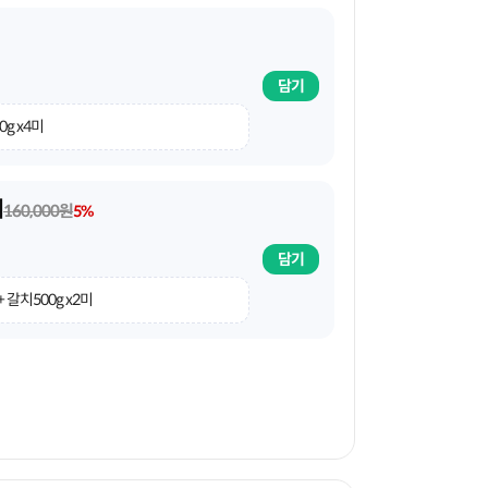
담기
0g x4미
미
160,000원
5%
담기
+ 갈치500g x2미