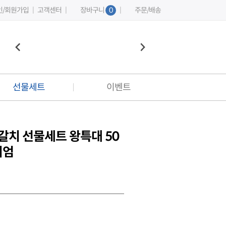
인/회원가입
|
고객센터
|
장바구니
0
|
주문/배송
선물세트
이벤트
이벤트
커뮤니티
갈치 선물세트 왕특대 50
베스트 플레이팅 리뷰
미엄
상품 후기 게시판