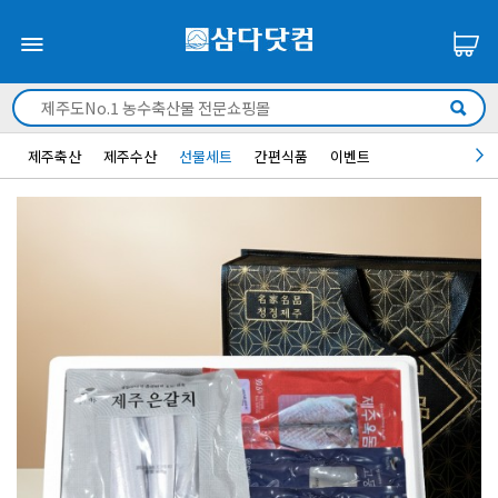
제주축산
제주수산
선물세트
간편식품
이벤트