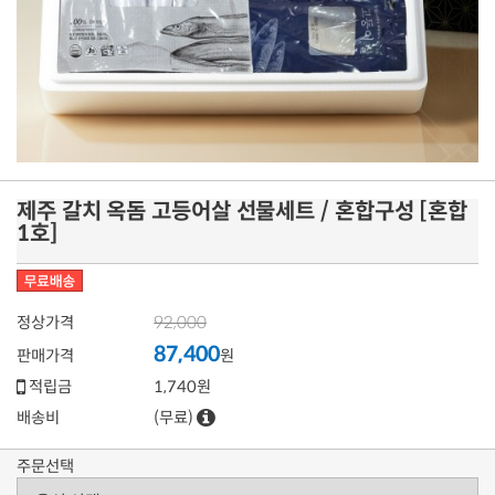
제주 갈치 옥돔 고등어살 선물세트 / 혼합구성 [혼합
1호]
92,000
정상가격
87,400
판매가격
원
적립금
1,740원
배송비
(무료)
주문선택