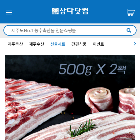
제주축산
제주수산
선물세트
간편식품
이벤트