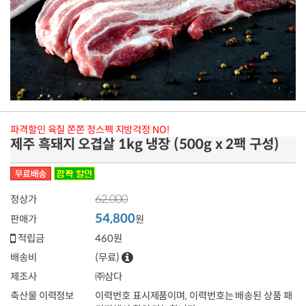
파격할인 육질 쫀쫀 정스펙 지방걱정 NO!
제주 흑돼지 오겹살 1kg 냉장 (500g x 2팩 구성)
62,000
정상가
54,800
판매가
원
적립금
460원
배송비
(무료)
제조사
㈜삼다
축산물 이력정보
이력번호 표시제품이며, 이력번호는 배송된 상품 패