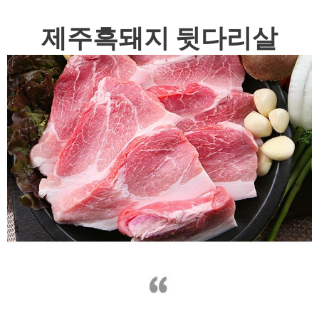
제주흑돼지 뒷다리살