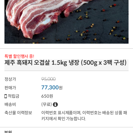
특별 할인행사 중!
제주 흑돼지 오겹살 1.5kg 냉장 (500g x 3팩 구성)
95,000
정상가
77,300
판매가
원
적립금
650원
배송비
(무료)
축산물 이력정보
이력번호 표시제품이며, 이력번호는 배송된 상품 패
키지에서 확인 가능합니다.
부위