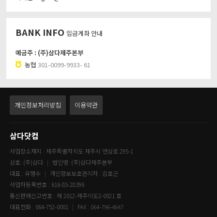
BANK INFO
입금계좌 안내
예금주 : (주)삼다제주본부
농협
301-0099-9933- 61
개인정보처리방침
이용약관
삼다닷컴
사업장소재지 : 제주특별자치도 제주시 연삼로 295-1
상호: (주)삼다
법인명: (주)삼다제주본부
대표 : 유행수
개인정보보호관리자 : 김호근
사업자등록번호 : 616-85-28396
통신판매신고번호 : 제 2012-제주이도2-0021 호
대표전화 : 064-752-0001
FAX : 064-796-4647