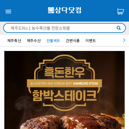
제주축산
제주수산
선물세트
간편식품
이벤트