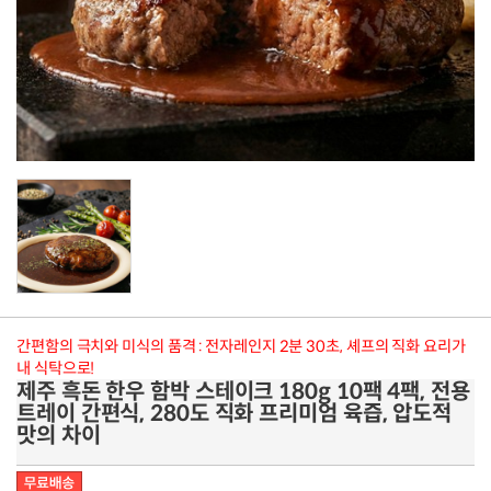
간편함의 극치와 미식의 품격 : 전자레인지 2분 30초, 셰프의 직화 요리가
내 식탁으로!
제주 흑돈 한우 함박 스테이크 180g 10팩 4팩, 전용
트레이 간편식, 280도 직화 프리미엄 육즙, 압도적
맛의 차이