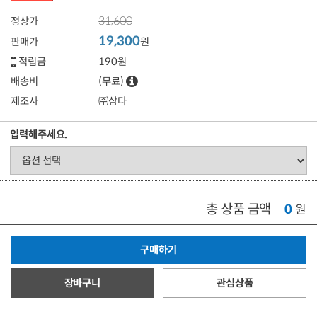
31,600
정상가
19,300
판매가
원
적립금
190원
배송비
(무료)
제조사
㈜삼다
입력해주세요.
총 상품 금액
0
원
구매하기
장바구니
관심상품