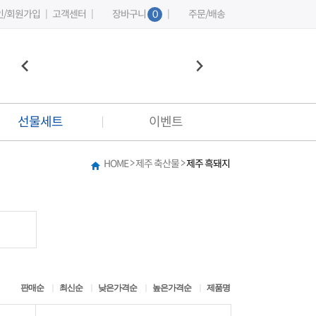
인/회원가입
|
고객센터
|
장바구니
0
|
주문/배송
선물세트
이벤트
>
>
HOME
제주 축산물
제주 흑돼지
이벤트
커뮤니티
베스트 플레이팅 리뷰
상품 후기 게시판
판매순
최신순
낮은가격순
높은가격순
제품명