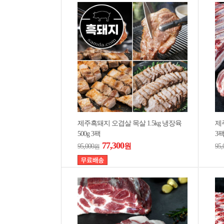
제주흑돼지 오겹살 목살 1.5kg 냉장육
제주
500g 3팩
3팩
77,300
원
95,000
95,
원