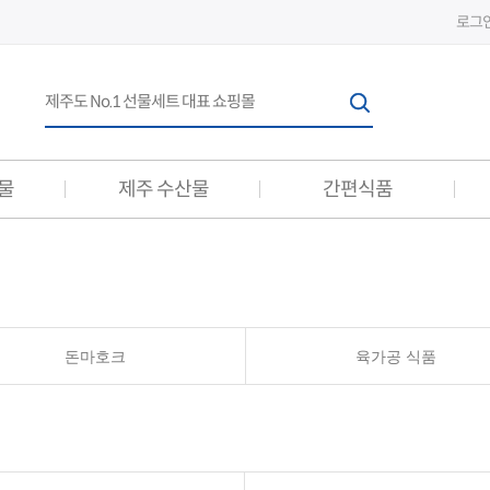
로그
물
제주 수산물
간편식품
간편식품
선물세트
축산 간편식품
축산 선물세트
돈마호크
육가공 식품
수산 간편식품
수산 선물세트