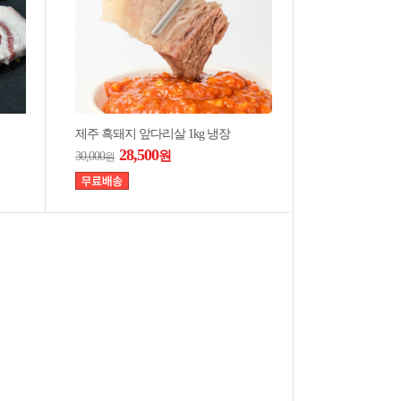
제주 흑돼지 앞다리살 1kg 냉장
28,500
원
30,000
원