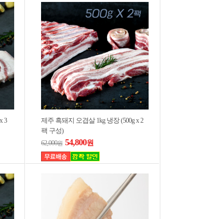
 3
제주 흑돼지 오겹살 1kg 냉장 (500g x 2
팩 구성)
54,800
원
62,000
원