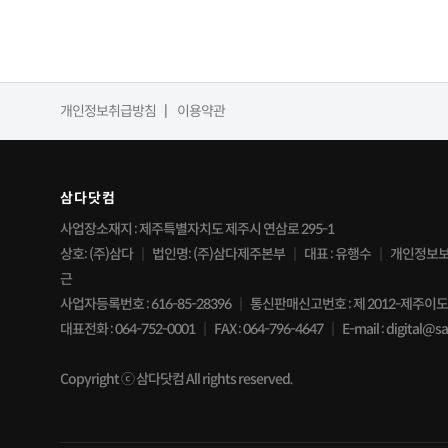
개인정보취급방침
이용약관
삼다닷컴
사업장소재지 : 제주특별자치도 제주시 연삼로 295-1
상호: (주)삼다
법인명: (주)삼다제주본부
대표 : 유행수
개인정보보
근
사업자등록번호 : 616-85-28396
통신판매신고번호 : 제 2012-제주이도2
대표전화 : 064-752-0001
FAX : 064-796-4647
E-mail : digital@
Copyright ⓒ 삼다닷컴 All rights reserved.