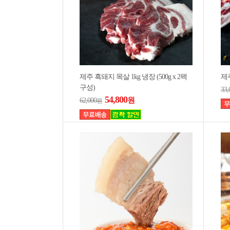
제주 흑돼지 목살 1kg 냉장 (500g x 2팩
제
구성)
33,
54,800
원
62,000
원