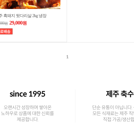
주 흑돼지 뒷다리살 2kg 냉장
29,000
원
000
원
1
since 1995
제주 축
오랜시간 성장하며 쌓아온
단순 유통이 아닙니다.
노하우로 상품에 대한 신뢰를
모든 식재료는 제주 
제공합니다.
직접 가공/생산합