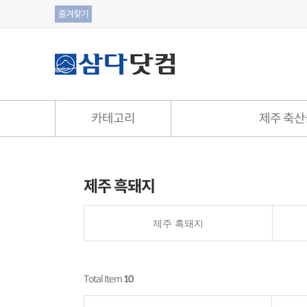
즐겨찾기
카테고리
제주 축산
제주 축산물
제주 수산물
제주 흑돼지
제주 흑돼지
은갈치
제주 흑돼지
돈마호크
옥돔
육가공 식품
고등어/삼치
Total Item
10