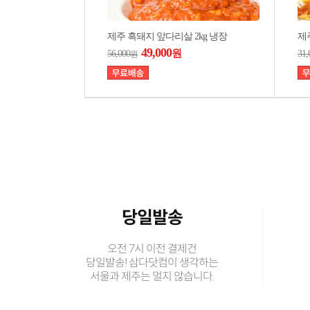
제주 흑돼지 앞다리살 2kg 냉장
제
49,000
원
56,000
31,
원
당일발송
오전 7시 이전 결제건
당일발송! 삼다닷컴이 생각하는
서울과 제주는 멀지 않습니다.