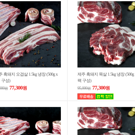
 흑돼지 오겹살 1.5kg 냉장 (500g x
제주 흑돼지 목살 1.5kg 냉장 (500g x
 구성)
팩 구성)
77,300
77,300
원
원
000
95,000
원
원