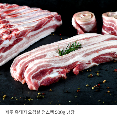
제주 흑돼지 오겹살 정스펙 500g 냉장