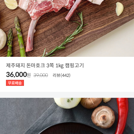
제주돼지 돈마호크 3쪽 1kg 캠핑고기
36,000
원
39,000
리뷰(442)