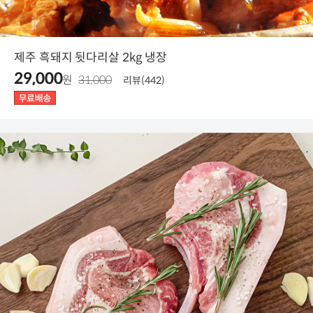
제주 흑돼지 뒷다리살 2kg 냉장
29,000
원
31,000
리뷰(442)