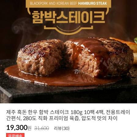
제주 흑돈 한우 함박 스테이크 180g 10팩 4팩, 전용트레이
간편식, 280도 직화 프리미엄 육즙, 압도적 맛의 차이
19,300
원
31,600
리뷰(30)