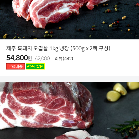
제주 흑돼지 오겹살 1kg 냉장 (500g x 2팩 구성)
54,800
원
62,000
리뷰(442)