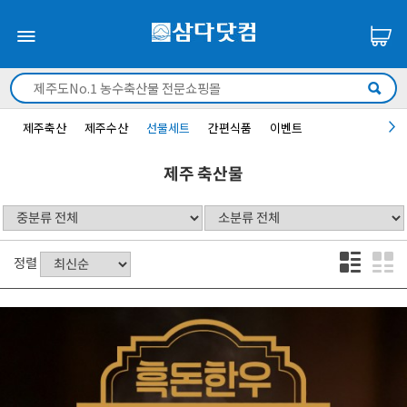
제주축산
제주수산
선물세트
간편식품
이벤트
제주 축산물
정렬