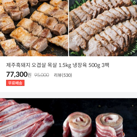
제주흑돼지 오겹살 목살 1.5kg 냉장육 500g 3팩
77,300
원
95,000
리뷰(530)