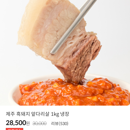
제주 흑돼지 앞다리살 1kg 냉장
28,500
원
30,000
리뷰(530)